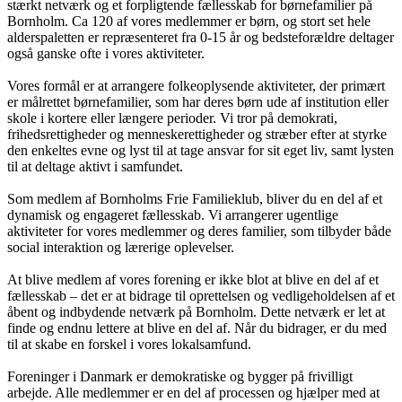
stærkt netværk og et forpligtende fællesskab for børnefamilier på
Bornholm. Ca 120 af vores medlemmer er børn, og stort set hele
alderspaletten er repræsenteret fra 0-15 år og bedsteforældre deltager
også ganske ofte i vores aktiviteter.
Vores formål er at arrangere folkeoplysende aktiviteter, der primært
er målrettet børnefamilier, som har deres børn ude af institution eller
skole i kortere eller længere perioder. Vi tror på demokrati,
frihedsrettigheder og menneskerettigheder og stræber efter at styrke
den enkeltes evne og lyst til at tage ansvar for sit eget liv, samt lysten
til at deltage aktivt i samfundet.
Som medlem af Bornholms Frie Familieklub, bliver du en del af et
dynamisk og engageret fællesskab. Vi arrangerer ugentlige
aktiviteter for vores medlemmer og deres familier, som tilbyder både
social interaktion og lærerige oplevelser.
At blive medlem af vores forening er ikke blot at blive en del af et
fællesskab – det er at bidrage til oprettelsen og vedligeholdelsen af et
åbent og indbydende netværk på Bornholm. Dette netværk er let at
finde og endnu lettere at blive en del af. Når du bidrager, er du med
til at skabe en forskel i vores lokalsamfund.
Foreninger i Danmark er demokratiske og bygger på frivilligt
arbejde. Alle medlemmer er en del af processen og hjælper med at